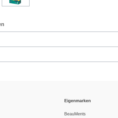
en
Eigenmarken
BeauMents