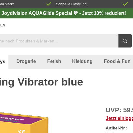
am Markt
Schnelle Lieferung
Joydivision AQUAGlide Special 💙 - Jetzt 10% reduziert!
EN
Drogerie
Fetish
Kleidung
Food & Fun
oys
ng Vibrator blue
UVP:
59.
Jetzt einlo
Artikel-Nr.: