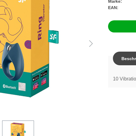
Marke:
EAN:
Beschr
10 Vibrati