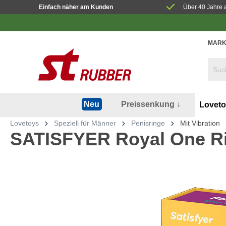
Einfach näher am Kunden
Über 40 Jahre 
MARK
Preissenkung ↓
Neu
Lovet
Lovetoys
Speziell für Männer
Penisringe
Mit Vibration
SATISFYER Royal One Ri