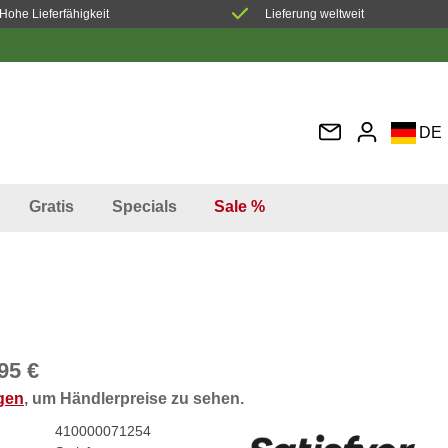
Hohe Lieferfähigkeit
Lieferung weltweit
DE
EN
FR
Gratis
Specials
Sale %
IT
ES
95 €
ggen
, um Händlerpreise zu sehen.
410000071254