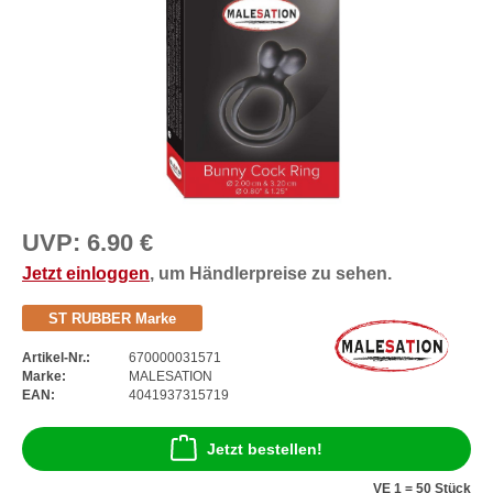
UVP:
6.90 €
Jetzt einloggen
, um Händlerpreise zu sehen.
ST RUBBER Marke
Artikel-Nr.:
670000031571
Marke:
MALESATION
EAN:
4041937315719
Jetzt bestellen!
VE 1 = 50 Stück