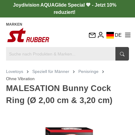
Joydivision AQUAGlide Special 💙 - Jetzt 10%
reduziert!
MARKEN
DE
EN
FR
IT
Lovetoys
Speziell für Männer
Penisringe
ES
Ohne Vibration
MALESATION Bunny Cock
Ring (Ø 2,00 cm & 3,20 cm)