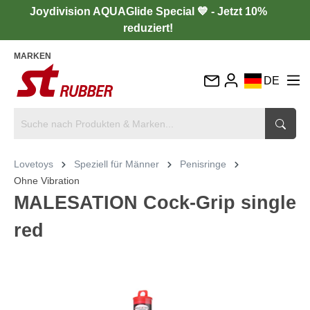
Joydivision AQUAGlide Special 💙 - Jetzt 10%
reduziert!
MARKEN
DE
EN
FR
IT
Lovetoys
Speziell für Männer
Penisringe
ES
Ohne Vibration
MALESATION Cock-Grip single
red