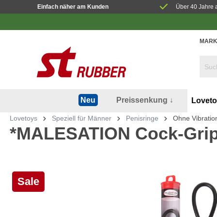
Einfach näher am Kunden
Über 40 Jahre 
MARK
Preissenkung ↓
Neu
Lovet
Lovetoys
Speziell für Männer
Penisringe
Ohne Vibratio
*MALESATION Cock-Grip
Sale