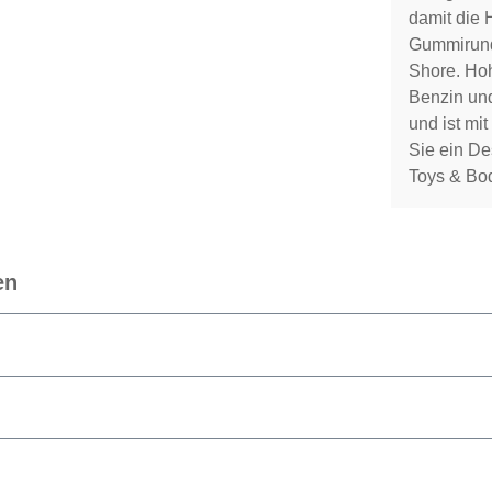
damit die 
Gummirunds
Shore. Hoh
Benzin und
und ist mi
Sie ein D
Toys & Bo
en