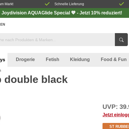
am Markt
Schnelle Lieferung
Joydivision AQUAGlide Special 💙 - Jetzt 10% reduziert!
EN
Drogerie
Fetish
Kleidung
Food & Fun
oys
n
 double black
UVP:
39.
Jetzt einlo
ST RUBBE