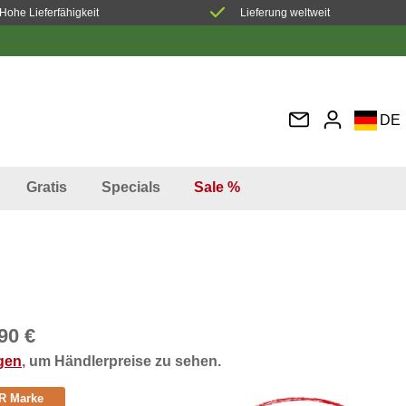
Hohe Lieferfähigkeit
Lieferung weltweit
DE
EN
FR
Gratis
Specials
Sale %
IT
ES
90 €
ggen
, um Händlerpreise zu sehen.
R Marke