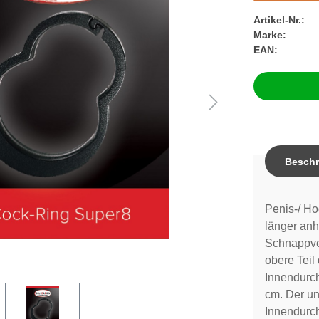
Artikel-Nr.:
Marke:
EAN:
Beschr
Penis-/ Ho
länger anh
Schnappver
obere Teil
Innendurc
cm. Der un
Innendurc