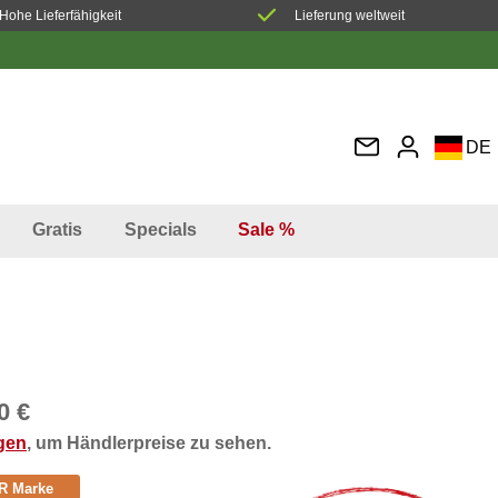
Hohe Lieferfähigkeit
Lieferung weltweit
DE
EN
FR
Gratis
Specials
Sale %
IT
ES
0 €
ggen
, um Händlerpreise zu sehen.
R Marke