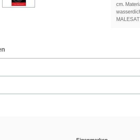
cm. Materi
wasserdich
MALESATIO
en