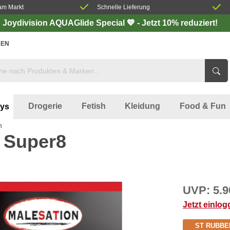
am Markt
Schnelle Lieferung
Joydivision AQUAGlide Special 💙 - Jetzt 10% reduziert!
EN
Drogerie
Fetish
Kleidung
Food & Fun
oys
n
 Super8
UVP:
5.9
Jetzt einlo
ST RUBBE