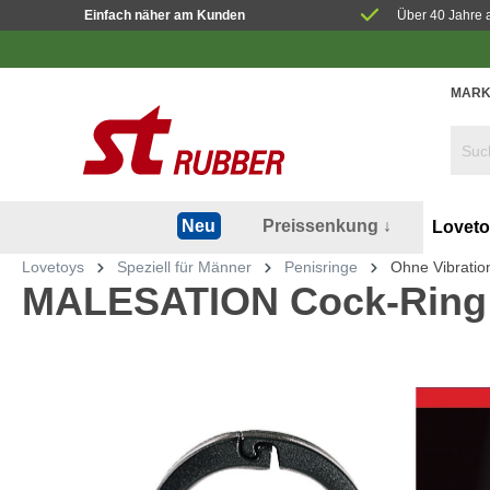
Einfach näher am Kunden
Über 40 Jahre 
MARK
Preissenkung ↓
Neu
Lovet
Lovetoys
Speziell für Männer
Penisringe
Ohne Vibratio
MALESATION Cock-Ring