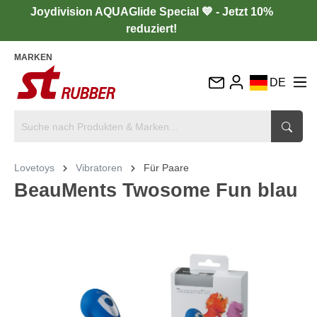
Joydivision AQUAGlide Special 💙 - Jetzt 10%
reduziert!
MARKEN
DE
EN
FR
IT
Lovetoys
Vibratoren
Für Paare
ES
BeauMents Twosome Fun blau