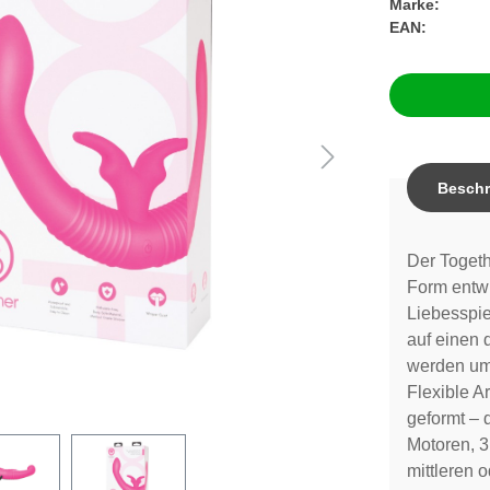
Marke:
EAN:
Beschr
Der Togeth
Form entwi
Liebesspie
auf einen
werden um
Flexible A
geformt – 
Motoren, 
mittleren 