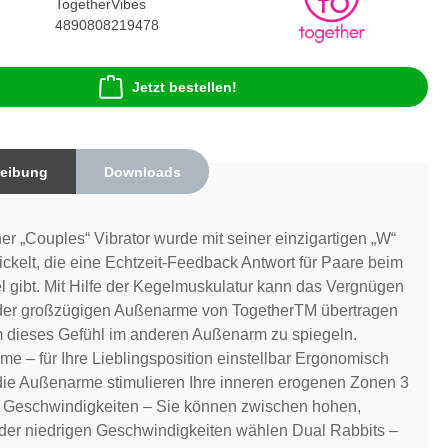
TogetherVibes
4890808219478
Jetzt bestellen!
eibung
Downloads
er „Couples“ Vibrator wurde mit seiner einzigartigen „W“
ckelt, die eine Echtzeit-Feedback Antwort für Paare beim
l gibt. Mit Hilfe der Kegelmuskulatur kann das Vergnügen
 der großzügigen Außenarme von TogetherTM übertragen
 dieses Gefühl im anderen Außenarm zu spiegeln.
rme – für Ihre Lieblingsposition einstellbar Ergonomisch
die Außenarme stimulieren Ihre inneren erogenen Zonen 3
3 Geschwindigkeiten – Sie können zwischen hohen,
oder niedrigen Geschwindigkeiten wählen Dual Rabbits –