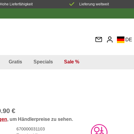
Hohe Lieferfähigkeit
Lieferung weltweit
DE
EN
FR
Gratis
Specials
Sale %
IT
ES
.90 €
ggen
, um Händlerpreise zu sehen.
670000031103