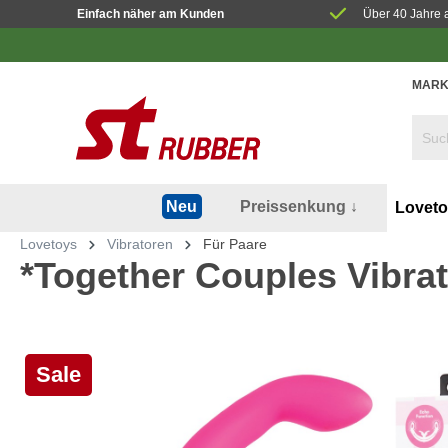
Einfach näher am Kunden
Über 40 Jahre 
MARK
Preissenkung ↓
Neu
Lovet
Lovetoys
Vibratoren
Für Paare
*Together Couples Vibrat
Sale