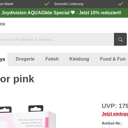
am Markt
Schnelle Lieferung
Joydivision AQUAGlide Special 💙 - Jetzt 10% reduziert!
EN
Drogerie
Fetish
Kleidung
Food & Fun
oys
or pink
UVP:
179
Jetzt einlo
Artikel-Nr.: