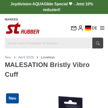
Joydivision AQUAGlide Special 💙 - Jetzt 10%
reduziert!
MARKEN
DE
EN
FR
IT
Neu
April 2026
Lovetoys
ES
MALESATION Bristly Vibro
Cuff
Neu