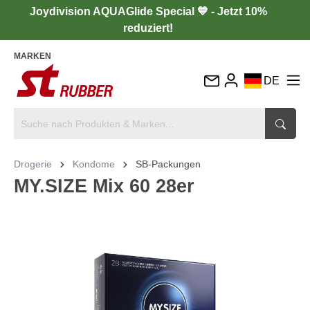
Joydivision AQUAGlide Special 💙 - Jetzt 10%
reduziert!
MARKEN
DE
EN
FR
IT
Drogerie
Kondome
SB-Packungen
ES
MY.SIZE Mix 60 28er