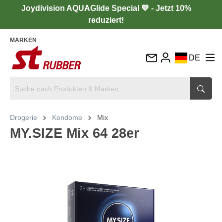
Joydivision AQUAGlide Special 💙 - Jetzt 10%
reduziert!
MARKEN
DE
EN
FR
IT
Drogerie
Kondome
Mix
ES
MY.SIZE Mix 64 28er