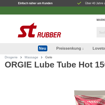
Einfach näher am Kunden
Über 40 Jahre 
MARK
Preissenkung ↓
Lovet
Neu
Drogerie
Massage
Gele
ORGIE Lube Tube Hot 1