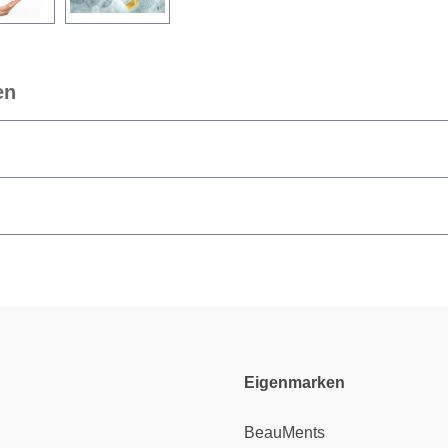
en
Eigenmarken
BeauMents