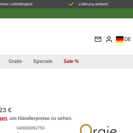
Hohe Lieferfähigkeit
Lieferung weltweit
DE
EN
FR
Gratis
Specials
Sale %
IT
ES
23 €
ggen
, um Händlerpreise zu sehen.
340000092755