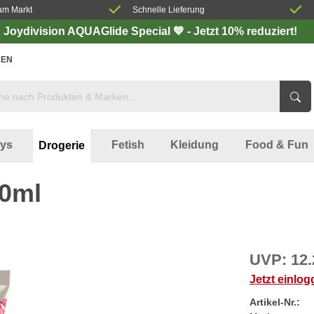
am Markt
Schnelle Lieferung
Joydivision AQUAGlide Special 💙 - Jetzt 10% reduziert!
EN
oys
Fetish
Kleidung
Food & Fun
Drogerie
50ml
UVP:
12.
Jetzt einlo
Artikel-Nr.: