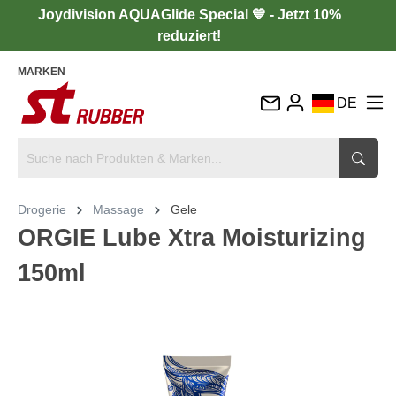
Joydivision AQUAGlide Special 💙 - Jetzt 10%
reduziert!
MARKEN
DE
EN
FR
IT
Drogerie
Massage
Gele
ES
ORGIE Lube Xtra Moisturizing
150ml