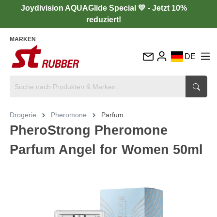
Joydivision AQUAGlide Special 💙 - Jetzt 10%
reduziert!
MARKEN
DE
EN
FR
IT
Drogerie
Pheromone
Parfum
ES
PheroStrong Pheromone
Parfum Angel for Women 50ml