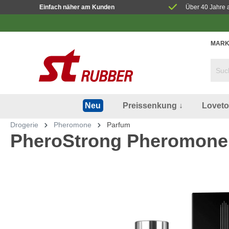
Einfach näher am Kunden
Über 40 Jahre 
MARK
Preissenkung ↓
Lovet
Neu
Drogerie
Pheromone
Parfum
PheroStrong Pheromone 