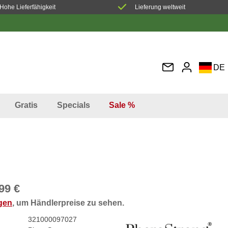
Hohe Lieferfähigkeit
Lieferung weltweit
DE
EN
FR
Gratis
Specials
Sale %
IT
ES
99 €
ggen
, um Händlerpreise zu sehen.
321000097027