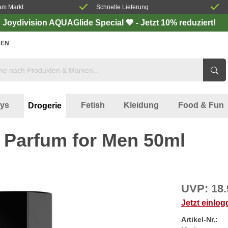
am Markt
Schnelle Lieferung
Joydivision AQUAGlide Special 💙 - Jetzt 10% reduziert!
EN
oys
Fetish
Kleidung
Food & Fun
Drogerie
Parfum for Men 50ml
UVP:
18.
Jetzt einlo
Artikel-Nr.: