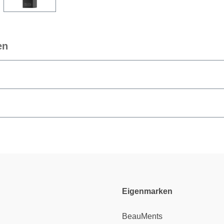
en
Eigenmarken
BeauMents