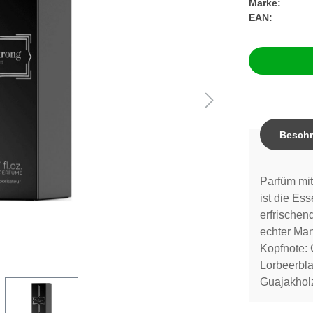
Marke:
EAN:
Beschr
Parfüm mit
ist die Es
erfrischen
echter Man
Kopfnote: 
Lorbeerbla
Guajakhol