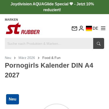
Joydivision AQUAGlide Special 💙 - Jetzt 10%
reduziert!
MARKEN
DE
EN
FR
IT
Neu
März 2026
Food & Fun
ES
Pornogirls Kalender DIN A4
2027
Neu