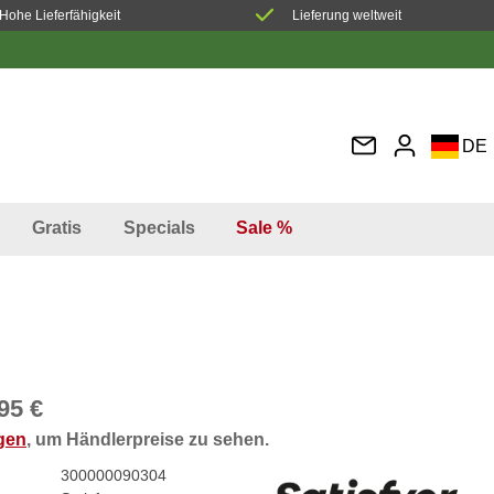
Hohe Lieferfähigkeit
Lieferung weltweit
DE
EN
FR
Gratis
Specials
Sale %
IT
ES
95 €
ggen
, um Händlerpreise zu sehen.
300000090304