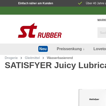
Einfach näher am Kunden
Über 40 Jahre 
MARK
Preissenkung ↓
Lovet
Neu
Drogerie
Gleitmittel
Wasserbasierend
SATISFYER Juicy Lubric