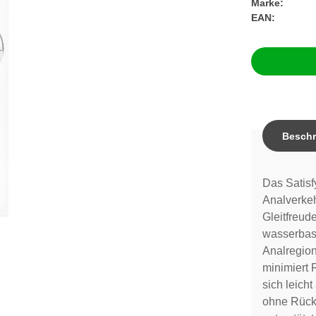
Marke:
EAN:
Beschr
Das Satisf
Analverkeh
Gleitfreud
wasserbasi
Analregion
minimiert 
sich leich
ohne Rücks