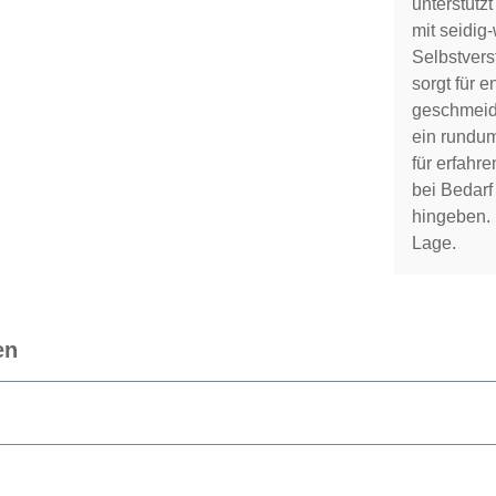
unterstütz
mit seidig
Selbstvers
sorgt für 
geschmeidi
ein rundum
für erfahr
bei Bedarf
hingeben. E
Lage.
en