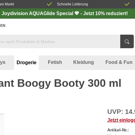
am Markt
Schnelle Lieferung
Joydivision AQUAGlide Special 💙 - Jetzt 10% reduziert!
EN
oys
Fetish
Kleidung
Food & Fun
Drogerie
ant Boogy Booty 300 ml
UVP:
14.
Jetzt einlo
Artikel-Nr.: