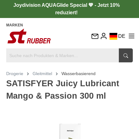
Joydivision AQUAGlide Special 💙 - Jetzt 10%
reduziert!
MARKEN
DE
EN
FR
IT
Drogerie
Gleitmittel
Wasserbasierend
ES
SATISFYER Juicy Lubricant
Mango & Passion 300 ml