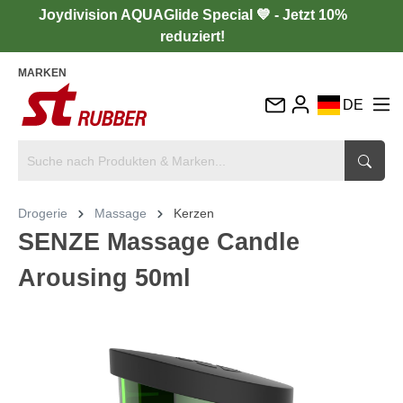
Joydivision AQUAGlide Special 💙 - Jetzt 10%
reduziert!
MARKEN
DE
EN
FR
IT
Drogerie
Massage
Kerzen
ES
SENZE Massage Candle
Arousing 50ml