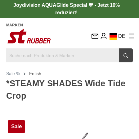
Joydivision AQUAGlide Special 💙 - Jetzt 10%
reduziert!
MARKEN
DE
EN
FR
IT
Sale %
Fetish
ES
*STEAMY SHADES Wide Tide
Crop
Sale