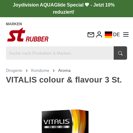
Joydivision AQUAGlide Special 💙 - Jetzt 10%
reduziert!
MARKEN
DE
EN
FR
IT
Drogerie
Kondome
Aroma
ES
VITALIS colour & flavour 3 St.