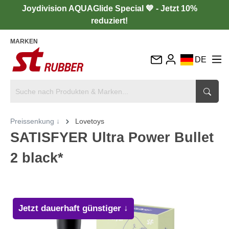
Joydivision AQUAGlide Special 💙 - Jetzt 10%
reduziert!
MARKEN
DE
EN
FR
IT
Preissenkung ↓
Lovetoys
ES
SATISFYER Ultra Power Bullet
2 black*
Jetzt dauerhaft günstiger ↓