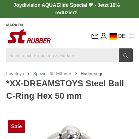
Joydivision AQUAGlide Special 💙 - Jetzt 10%
reduziert!
MARKEN
DE
EN
FR
IT
Lovetoys
Speziell für Männer
Hodenringe
ES
*XX-DREAMSTOYS Steel Ball
C-Ring Hex 50 mm
Sale