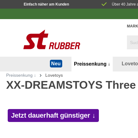
Einfach näher am Kunden
Über 40 Jahre 
MARK
Lovet
Neu
Preissenkung ↓
Preissenkung ↓
Lovetoys
XX-DREAMSTOYS Three S
Jetzt dauerhaft günstiger ↓