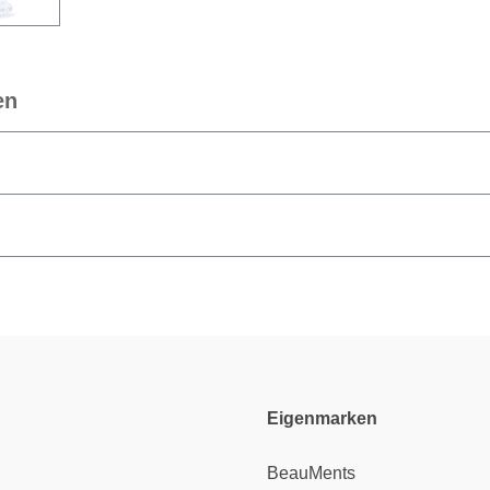
en
Eigenmarken
BeauMents