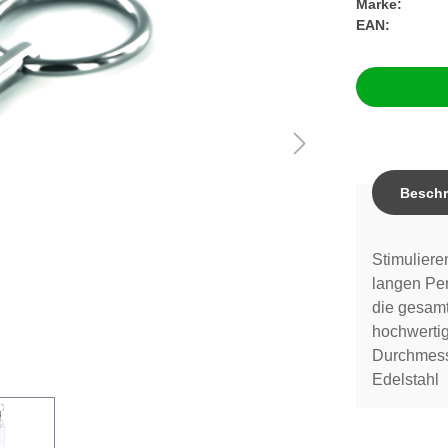
Marke:
EAN:
Beschr
Stimuliere
langen Pe
die gesam
hochwertig
Durchmess
Edelstahl