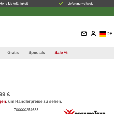
Hohe Lieferfähigkeit
Lieferung weltweit
DE
EN
FR
Gratis
Specials
Sale %
IT
ES
99 €
ggen
, um Händlerpreise zu sehen.
700000254683