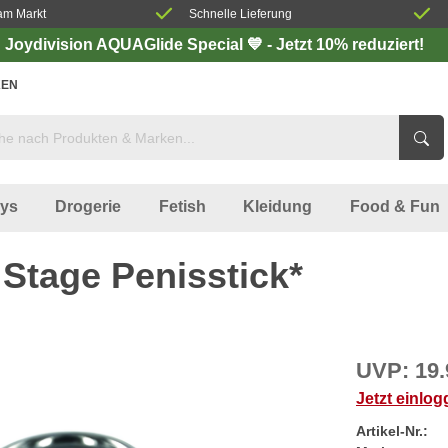
am Markt
Schnelle Lieferung
Joydivision AQUAGlide Special 💙 - Jetzt 10% reduziert!
EN
oys
Drogerie
Fetish
Kleidung
Food & Fun
tage Penisstick*
UVP:
19.
Jetzt einlo
Artikel-Nr.: