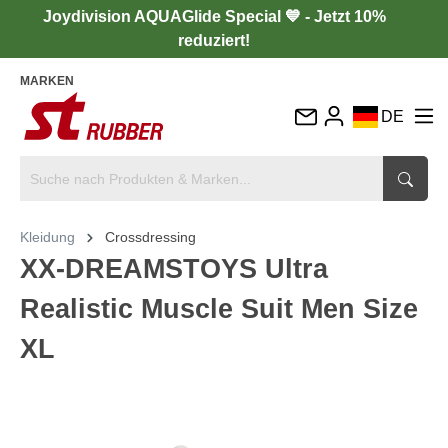
Joydivision AQUAGlide Special 💙 - Jetzt 10%
reduziert!
MARKEN
DE
EN
FR
IT
Kleidung
Crossdressing
ES
XX-DREAMSTOYS Ultra
Realistic Muscle Suit Men Size
XL