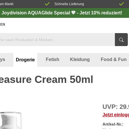
am Markt
Schnelle Lieferung
Joydivision AQUAGlide Special 💙 - Jetzt 10% reduziert!
EN
oys
Fetish
Kleidung
Food & Fun
Drogerie
leasure Cream 50ml
UVP:
29.
Jetzt einlo
Artikel-Nr.: