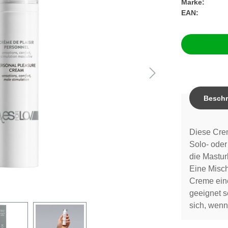
Marke:
EAN:
Beschr
Diese Crem
Solo- oder
die Mastur
Eine Misch
Creme eine
geeignet se
sich, wenn