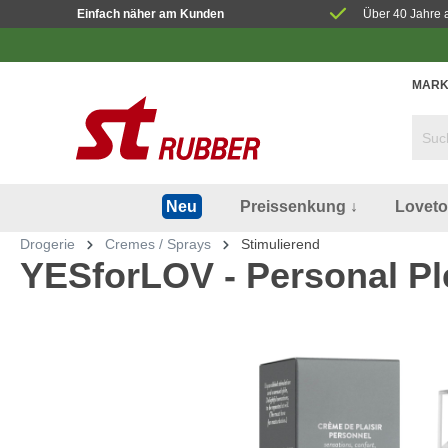
Einfach näher am Kunden
Über 40 Jahre 
MARK
Preissenkung ↓
Lovet
Neu
Drogerie
Cremes / Sprays
Stimulierend
YESforLOV - Personal P