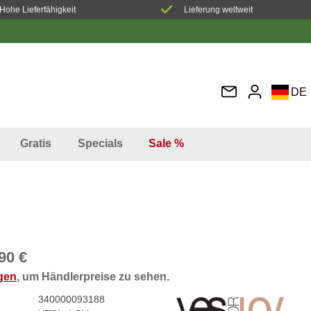
Hohe Lieferfähigkeit
Lieferung weltweit
DE
EN
FR
Gratis
Specials
Sale %
IT
ES
90 €
ggen
, um Händlerpreise zu sehen.
340000093188