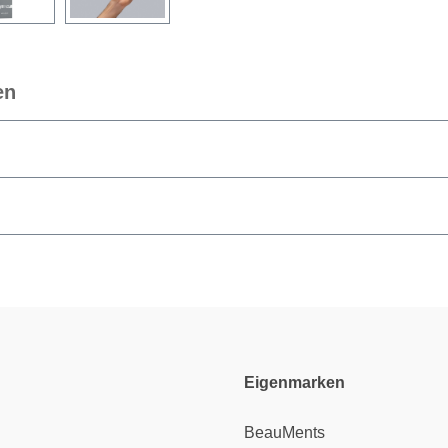
en
Eigenmarken
BeauMents