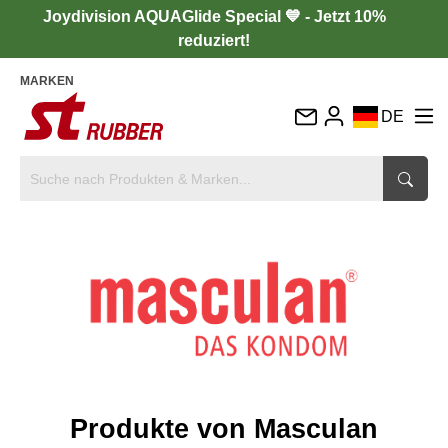
Joydivision AQUAGlide Special 💙 - Jetzt 10%
reduziert!
MARKEN
DE
EN
FR
IT
ES
Produkte von Masculan