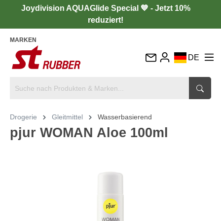
Joydivision AQUAGlide Special 💙 - Jetzt 10%
reduziert!
MARKEN
DE
EN
FR
IT
Drogerie
Gleitmittel
Wasserbasierend
ES
pjur WOMAN Aloe 100ml