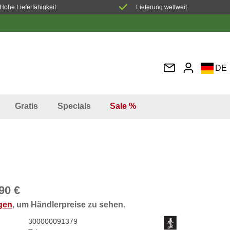
Hohe Lieferfähigkeit
Lieferung weltweit
DE
EN
FR
Gratis
Specials
Sale %
IT
ES
90 €
ggen
, um Händlerpreise zu sehen.
300000091379