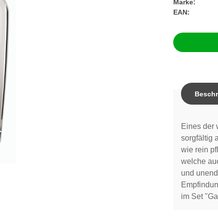
Marke:
EAN:
Beschr
Eines der 
sorgfältig
wie rein p
welche auch
und unendl
Empfindung
im Set "Ga