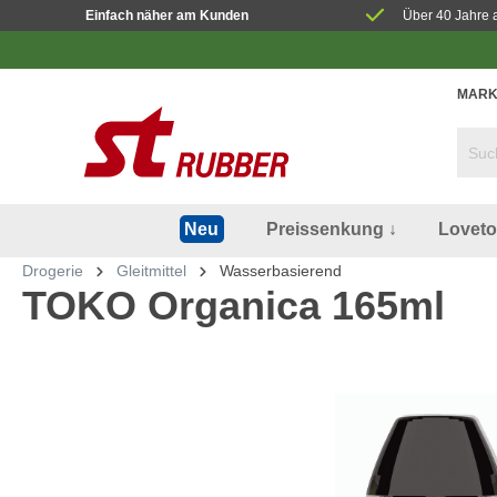
Einfach näher am Kunden
Über 40 Jahre 
MARK
Preissenkung ↓
Lovet
Neu
Drogerie
Gleitmittel
Wasserbasierend
TOKO Organica 165ml