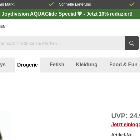
am Markt
Schnelle Lieferung
Joydivision AQUAGlide Special 💙 - Jetzt 10% reduziert!
EN
oys
Fetish
Kleidung
Food & Fun
Drogerie
UVP:
24.
Jetzt einlo
Artikel-Nr.: