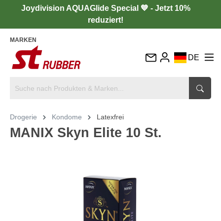
Joydivision AQUAGlide Special 💙 - Jetzt 10%
reduziert!
MARKEN
DE
EN
FR
IT
Drogerie
Kondome
Latexfrei
ES
MANIX Skyn Elite 10 St.