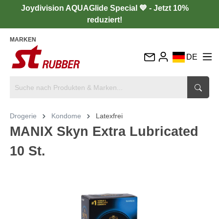
Joydivision AQUAGlide Special 💙 - Jetzt 10%
reduziert!
MARKEN
DE
EN
FR
IT
Drogerie
Kondome
Latexfrei
ES
MANIX Skyn Extra Lubricated
10 St.