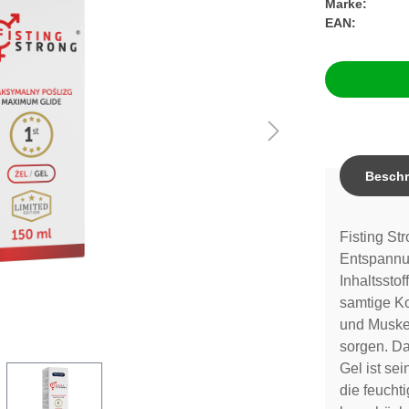
Marke:
EAN:
Beschr
Fisting St
Entspannun
Inhaltssto
samtige Ko
und Muske
sorgen. Da
Gel ist sei
die feucht