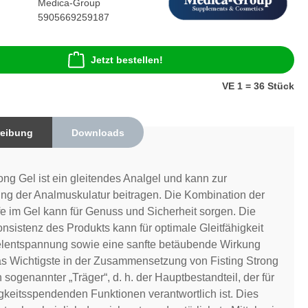
Medica-Group
5905669259187
Jetzt bestellen!
VE 1 = 36 Stück
eibung
Downloads
rong Gel ist ein gleitendes Analgel und kann zur
g der Analmuskulatur beitragen. Die Kombination der
ffe im Gel kann für Genuss und Sicherheit sorgen. Die
nsistenz des Produkts kann für optimale Gleitfähigkeit
lentspannung sowie eine sanfte betäubende Wirkung
s Wichtigste in der Zusammensetzung von Fisting Strong
n sogenannter „Träger“, d. h. der Hauptbestandteil, der für
igkeitsspendenden Funktionen verantwortlich ist. Dies