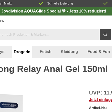
am Markt
Schnelle Lieferung
Joydivision AQUAGlide Special 💙 - Jetzt 10% reduziert!
EN
oys
Fetish
Kleidung
Food & Fun
Drogerie
ong Relay Anal Gel 150ml
UVP:
11.
Jetzt einlo
Artikel-Nr.: