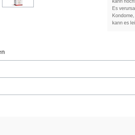
kann höchs
Es verursac
Kondome, 
kann es l
en