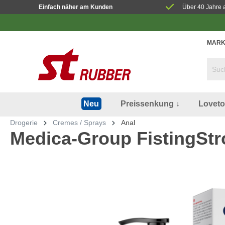
Einfach näher am Kunden
Über 40 Jahre 
MARK
Preissenkung ↓
Lovet
Neu
Drogerie
Cremes / Sprays
Anal
Medica-Group FistingStr