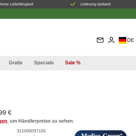
Hohe Lieferfähigkeit
Lieferung weltweit
DE
EN
FR
Gratis
Specials
Sale %
IT
ES
99 €
ggen
, um Händlerpreise zu sehen.
321000097105