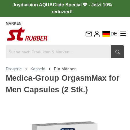
Joydivision AQUAGlide Special 💙 - Jetzt 10%
reduziert!
MARKEN
DE
EN
FR
IT
Drogerie
Kapseln
Für Männer
ES
Medica-Group OrgasmMax for
Men Capsules (2 Stk.)