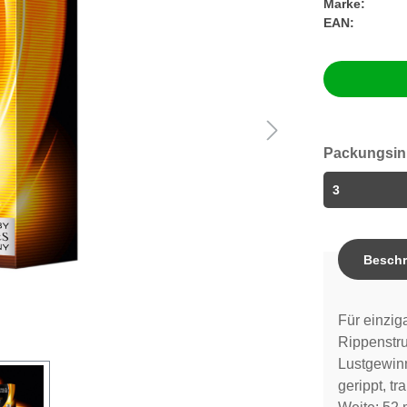
Marke:
EAN:
Packungsin
Beschr
Für einzig
Rippenstru
Lustgewinn
gerippt, tr