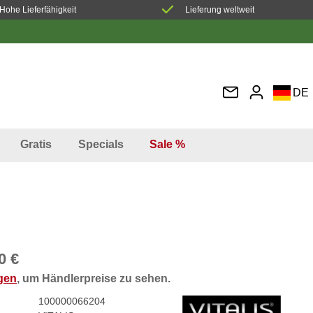
Hohe Lieferfähigkeit
Lieferung weltweit
DE
EN
FR
Gratis
Specials
Sale %
IT
ES
0 €
ggen
, um Händlerpreise zu sehen.
100000066204