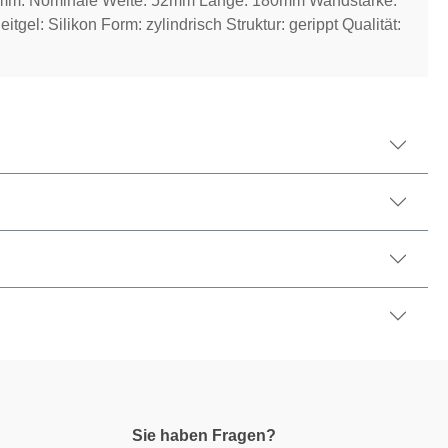
 mm. Nominale Weite: 52mm Länge: 180mm Wandstärke:
tgel: Silikon Form: zylindrisch Struktur: gerippt Qualität:
Sie haben Fragen?