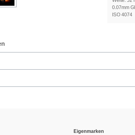
Weite: 52
0.07mm Glei
ISO 4074
en
Eigenmarken