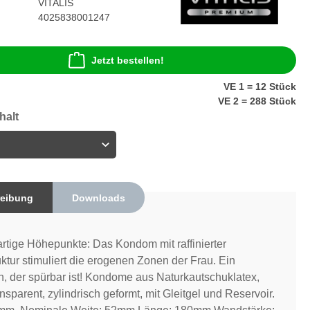
VITALIS
4025838001247
Jetzt bestellen!
VE 1 = 12 Stück
VE 2 = 288 Stück
halt
eibung
Downloads
artige Höhepunkte: Das Kondom mit raffinierter
ktur stimuliert die erogenen Zonen der Frau. Ein
, der spürbar ist! Kondome aus Naturkautschuklatex,
ansparent, zylindrisch geformt, mit Gleitgel und Reservoir.