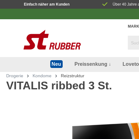
Einfach näher am Kunden
Über 40 Jahre 
MARK
Preissenkung ↓
Lovet
Neu
Drogerie
Kondome
Reizstruktur
VITALIS ribbed 3 St.