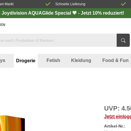
am Markt
Schnelle Lieferung
Joydivision AQUAGlide Special 💙 - Jetzt 10% reduziert!
EN
oys
Fetish
Kleidung
Food & Fun
Drogerie
UVP:
4.5
Jetzt einlo
Artikel-Nr.: