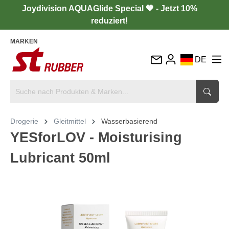
Joydivision AQUAGlide Special 💙 - Jetzt 10%
reduziert!
MARKEN
DE
EN
FR
IT
Drogerie
Gleitmittel
Wasserbasierend
ES
YESforLOV - Moisturising
Lubricant 50ml