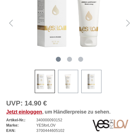
UVP:
14.90 €
Jetzt einloggen
, um Händlerpreise zu sehen.
Artikel-Nr.:
340000093152
Marke:
YESforLOV
EAN:
3700444605102