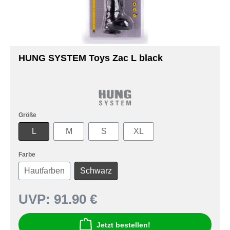
HUNG SYSTEM Toys Zac L black
Größe
L
M
S
XL
Farbe
Hautfarben
Schwarz
UVP:
91.90 €
Jetzt bestellen!