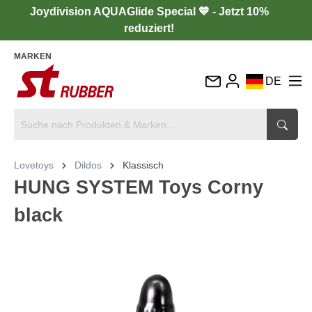
Joydivision AQUAGlide Special 💙 - Jetzt 10%
reduziert!
MARKEN
DE
EN
FR
IT
Lovetoys
Dildos
Klassisch
ES
HUNG SYSTEM Toys Corny
black