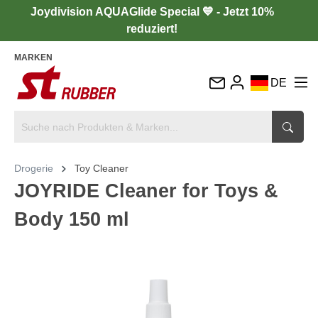
Joydivision AQUAGlide Special 💙 - Jetzt 10%
reduziert!
MARKEN
DE
EN
FR
IT
Drogerie
Toy Cleaner
ES
JOYRIDE Cleaner for Toys &
Body 150 ml