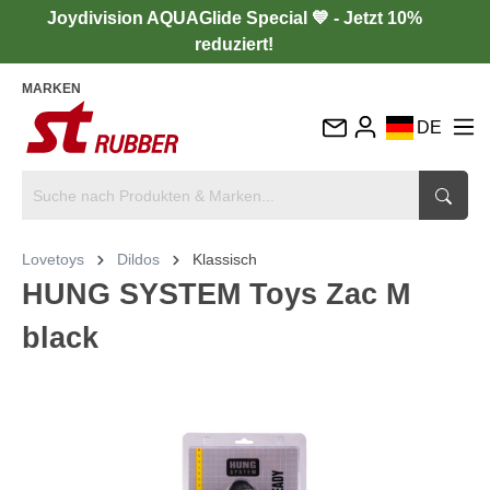
Joydivision AQUAGlide Special 💙 - Jetzt 10%
reduziert!
MARKEN
DE
EN
FR
IT
Lovetoys
Dildos
Klassisch
ES
HUNG SYSTEM Toys Zac M
black